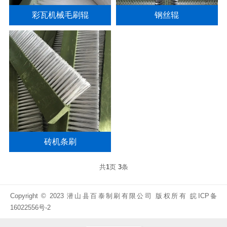
彩瓦机械毛刷辊
钢丝辊
砖机条刷
共
1
页
3
条
Copyright © 2023 潜山县百泰制刷有限公司 版权所有
皖ICP备
16022556号-2