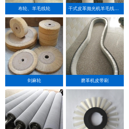
布轮、羊毛线轮
干式皮革抛光机羊毛线辊、布辊
剑麻轮
磨革机皮带刷